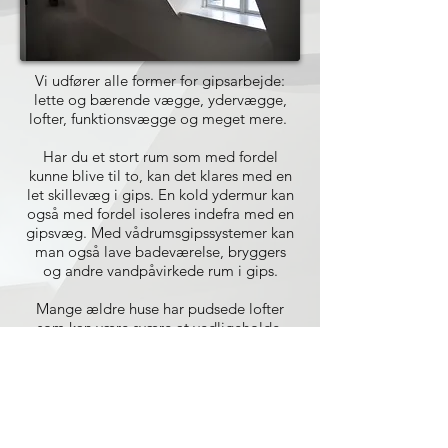
Vi udfører alle former for gipsarbejde:
lette og bærende vægge, ydervægge,
lofter, funktionsvægge og meget mere.
Har du et stort rum som med fordel
kunne blive til to, kan det klares med en
let skillevæg i gips. En kold ydermur kan
også med fordel isoleres indefra med en
gipsvæg. Med vådrumsgipssystemer kan
man også lave badeværelse, bryggers
og andre vandpåvirkede rum i gips.
Mange ældre huse har pudsede lofter
som kan være svære at vedligeholde.
Det kan løses med et lag gips som enten
spartles og slibes, eller afsluttes med et
lag glasvæv. Så er du for bestandigt fri
for revner i loftet.