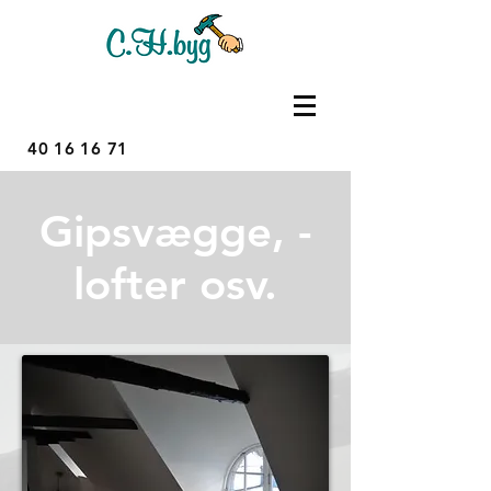
40 16 16 71
Gipsvægge, -
lofter osv.